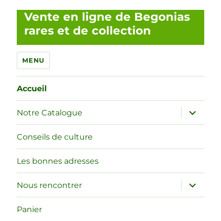
Vente en ligne de Begonias
rares et de collection
MENU
Accueil
ouvrir
Notre Catalogue
le
sous-
menu
Conseils de culture
Les bonnes adresses
ouvrir
Nous rencontrer
le
sous-
menu
Panier